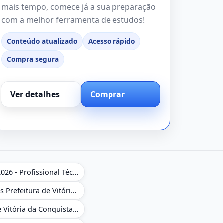
mais tempo, comece já a sua preparação
com a melhor ferramenta de estudos!
Conteúdo atualizado
Acesso rápido
Compra segura
Ver detalhes
Comprar
Apostila NAV Brasil 2026 - Profissional Técnico de Navegação Aérea - Operador de Torre de Controle
Caderno de Questões Prefeitura de Vitória da Conquista em PDF - BA - Conhecimentos Gerais - 450 Questões Gabaritadas
Combo Prefeitura de Vitória da Conquista - BA 2026 - Monitor Escolar (Suporte às Crianças com Deficiência)