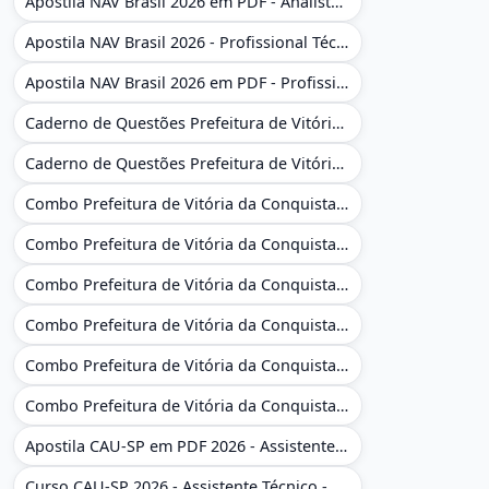
Apostila NAV Brasil 2026 em PDF - Analista de Gestão
Apostila NAV Brasil 2026 - Profissional Técnico de Navegação Aérea - Operador de Torre de Controle
Apostila NAV Brasil 2026 em PDF - Profissional Técnico de Navegação Aérea - Operador de Torre de Controle
Caderno de Questões Prefeitura de Vitória da Conquista - BA - Conhecimentos Gerais - 450 Questões Gabaritadas
Caderno de Questões Prefeitura de Vitória da Conquista em PDF - BA - Conhecimentos Gerais - 450 Questões Gabaritadas
Combo Prefeitura de Vitória da Conquista - BA 2026 - Monitor Escolar (Educação Infantil e Cobertura das AC'S)
Combo Prefeitura de Vitória da Conquista - BA 2026 - Monitor Escolar (Educação Infantil e Cobertura das AC'S)
Combo Prefeitura de Vitória da Conquista - BA 2026 - Monitor Escolar (Suporte às Crianças com Deficiência)
Combo Prefeitura de Vitória da Conquista - BA 2026 - Monitor Escolar (Suporte às Crianças com Deficiência)
Combo Prefeitura de Vitória da Conquista - BA 2026 - Pedagogo - Zona Urbana e/ou Rural
Combo Prefeitura de Vitória da Conquista - BA 2026 - Pedagogo - Zona Urbana e/ou Rural
Apostila CAU-SP em PDF 2026 - Assistente Técnico - Administrativo
Curso CAU-SP 2026 - Assistente Técnico - Administrativo e Administrativo Regional