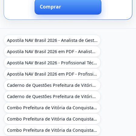
Comprar
Apostila NAV Brasil 2026 - Analista de Gestão
Apostila NAV Brasil 2026 em PDF - Analista de Gestão
Apostila NAV Brasil 2026 - Profissional Técnico de Navegação Aérea - Operador de Torre de Controle
Apostila NAV Brasil 2026 em PDF - Profissional Técnico de Navegação Aérea - Operador de Torre de Controle
Caderno de Questões Prefeitura de Vitória da Conquista - BA - Conhecimentos Gerais - 450 Questões Gabaritadas
Caderno de Questões Prefeitura de Vitória da Conquista em PDF - BA - Conhecimentos Gerais - 450 Questões Gabaritadas
Combo Prefeitura de Vitória da Conquista - BA 2026 - Monitor Escolar (Educação Infantil e Cobertura das AC'S)
Combo Prefeitura de Vitória da Conquista - BA 2026 - Monitor Escolar (Educação Infantil e Cobertura das AC'S)
Combo Prefeitura de Vitória da Conquista - BA 2026 - Monitor Escolar (Suporte às Crianças com Deficiência)