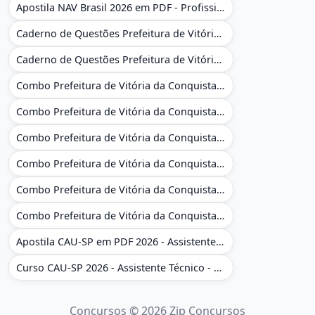
Apostila NAV Brasil 2026 em PDF - Profissional Técnico de Navegação Aérea - Operador de Torre de Controle
Caderno de Questões Prefeitura de Vitória da Conquista - BA - Conhecimentos Gerais - 450 Questões Gabaritadas
Caderno de Questões Prefeitura de Vitória da Conquista em PDF - BA - Conhecimentos Gerais - 450 Questões Gabaritadas
Combo Prefeitura de Vitória da Conquista - BA 2026 - Monitor Escolar (Educação Infantil e Cobertura das AC'S)
Combo Prefeitura de Vitória da Conquista - BA 2026 - Monitor Escolar (Educação Infantil e Cobertura das AC'S)
Combo Prefeitura de Vitória da Conquista - BA 2026 - Monitor Escolar (Suporte às Crianças com Deficiência)
Combo Prefeitura de Vitória da Conquista - BA 2026 - Monitor Escolar (Suporte às Crianças com Deficiência)
Combo Prefeitura de Vitória da Conquista - BA 2026 - Pedagogo - Zona Urbana e/ou Rural
Combo Prefeitura de Vitória da Conquista - BA 2026 - Pedagogo - Zona Urbana e/ou Rural
Apostila CAU-SP em PDF 2026 - Assistente Técnico - Administrativo
Curso CAU-SP 2026 - Assistente Técnico - Administrativo e Administrativo Regional
Concursos © 2026 Zip Concursos