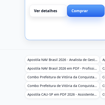
Ver detalhes
Comprar
Apostila NAV Brasil 2026 - Analista de Gestão
Apostila NAV Brasil 2026 em PDF - Profissional Técnico de Navegação Aérea - Operador de Torre de Controle
Combo Prefeitura de Vitória da Conquista - BA 2026 - Monitor Escolar (Educação Infantil e Cobertura das AC'S)
Combo Prefeitura de Vitória da Conquista - BA 2026 - Monitor Escolar (Suporte às Crianças com Deficiência)
Apostila CAU-SP em PDF 2026 - Assistente Técnico - Administrativo