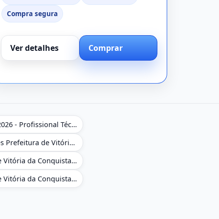
Compra segura
Ver detalhes
Comprar
Apostila NAV Brasil 2026 - Profissional Técnico de Navegação Aérea - Operador de Torre de Controle
Caderno de Questões Prefeitura de Vitória da Conquista em PDF - BA - Conhecimentos Gerais - 450 Questões Gabaritadas
Combo Prefeitura de Vitória da Conquista - BA 2026 - Monitor Escolar (Suporte às Crianças com Deficiência)
Combo Prefeitura de Vitória da Conquista - BA 2026 - Pedagogo - Zona Urbana e/ou Rural