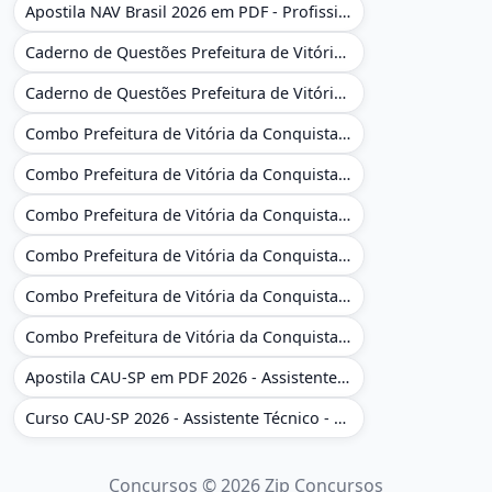
Apostila NAV Brasil 2026 em PDF - Profissional Técnico de Navegação Aérea - Operador de Torre de Controle
Caderno de Questões Prefeitura de Vitória da Conquista - BA - Conhecimentos Gerais - 450 Questões Gabaritadas
Caderno de Questões Prefeitura de Vitória da Conquista em PDF - BA - Conhecimentos Gerais - 450 Questões Gabaritadas
Combo Prefeitura de Vitória da Conquista - BA 2026 - Monitor Escolar (Educação Infantil e Cobertura das AC'S)
Combo Prefeitura de Vitória da Conquista - BA 2026 - Monitor Escolar (Educação Infantil e Cobertura das AC'S)
Combo Prefeitura de Vitória da Conquista - BA 2026 - Monitor Escolar (Suporte às Crianças com Deficiência)
Combo Prefeitura de Vitória da Conquista - BA 2026 - Monitor Escolar (Suporte às Crianças com Deficiência)
Combo Prefeitura de Vitória da Conquista - BA 2026 - Pedagogo - Zona Urbana e/ou Rural
Combo Prefeitura de Vitória da Conquista - BA 2026 - Pedagogo - Zona Urbana e/ou Rural
Apostila CAU-SP em PDF 2026 - Assistente Técnico - Administrativo
Curso CAU-SP 2026 - Assistente Técnico - Administrativo e Administrativo Regional
Concursos © 2026 Zip Concursos