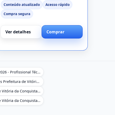
Conteúdo atualizado
Acesso rápido
Compra segura
Ver detalhes
Comprar
Apostila NAV Brasil 2026 - Profissional Técnico de Navegação Aérea - Operador de Torre de Controle
Caderno de Questões Prefeitura de Vitória da Conquista em PDF - BA - Conhecimentos Gerais - 450 Questões Gabaritadas
Combo Prefeitura de Vitória da Conquista - BA 2026 - Monitor Escolar (Suporte às Crianças com Deficiência)
Combo Prefeitura de Vitória da Conquista - BA 2026 - Pedagogo - Zona Urbana e/ou Rural