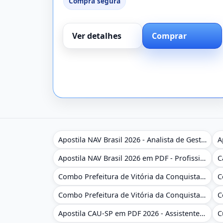
Compra segura
Ver detalhes
Comprar
Apostila NAV Brasil 2026 - Analista de Gestão
Apostila NAV Brasil 2026 em PDF - Profissional Técnico de Navegação Aérea - Operador de Torre de Controle
Combo Prefeitura de Vitória da Conquista - BA 2026 - Monitor Escolar (Educação Infantil e Cobertura das AC'S)
Combo Prefeitura de Vitória da Conquista - BA 2026 - Monitor Escolar (Suporte às Crianças com Deficiência)
Apostila CAU-SP em PDF 2026 - Assistente Técnico - Administrativo