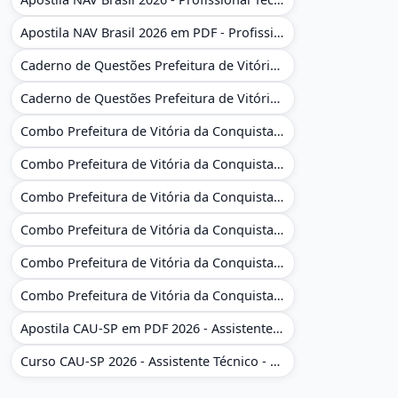
Apostila NAV Brasil 2026 em PDF - Profissional Técnico de Navegação Aérea - Operador de Torre de Controle
Caderno de Questões Prefeitura de Vitória da Conquista - BA - Conhecimentos Gerais - 450 Questões Gabaritadas
Caderno de Questões Prefeitura de Vitória da Conquista em PDF - BA - Conhecimentos Gerais - 450 Questões Gabaritadas
Combo Prefeitura de Vitória da Conquista - BA 2026 - Monitor Escolar (Educação Infantil e Cobertura das AC'S)
Combo Prefeitura de Vitória da Conquista - BA 2026 - Monitor Escolar (Educação Infantil e Cobertura das AC'S)
Combo Prefeitura de Vitória da Conquista - BA 2026 - Monitor Escolar (Suporte às Crianças com Deficiência)
Combo Prefeitura de Vitória da Conquista - BA 2026 - Monitor Escolar (Suporte às Crianças com Deficiência)
Combo Prefeitura de Vitória da Conquista - BA 2026 - Pedagogo - Zona Urbana e/ou Rural
Combo Prefeitura de Vitória da Conquista - BA 2026 - Pedagogo - Zona Urbana e/ou Rural
Apostila CAU-SP em PDF 2026 - Assistente Técnico - Administrativo
Curso CAU-SP 2026 - Assistente Técnico - Administrativo e Administrativo Regional