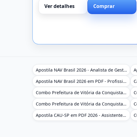
Ver detalhes
Comprar
Apostila NAV Brasil 2026 - Analista de Gestão
Apostila NAV Brasil 2026 em PDF - Profissional Técnico de Navegação Aérea - Operador de Torre de Controle
Combo Prefeitura de Vitória da Conquista - BA 2026 - Monitor Escolar (Educação Infantil e Cobertura das AC'S)
Combo Prefeitura de Vitória da Conquista - BA 2026 - Monitor Escolar (Suporte às Crianças com Deficiência)
Apostila CAU-SP em PDF 2026 - Assistente Técnico - Administrativo