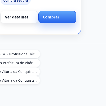
Compra segura
Ver detalhes
Comprar
Apostila NAV Brasil 2026 - Profissional Técnico de Navegação Aérea - Operador de Torre de Controle
Caderno de Questões Prefeitura de Vitória da Conquista em PDF - BA - Conhecimentos Gerais - 450 Questões Gabaritadas
Combo Prefeitura de Vitória da Conquista - BA 2026 - Monitor Escolar (Suporte às Crianças com Deficiência)
Combo Prefeitura de Vitória da Conquista - BA 2026 - Pedagogo - Zona Urbana e/ou Rural