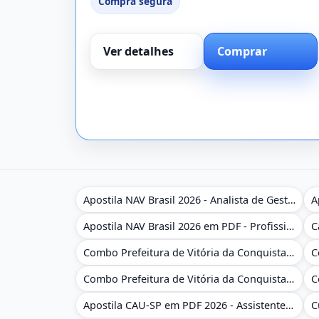
Compra segura
Ver detalhes
Comprar
Apostila NAV Brasil 2026 - Analista de Gestão
Apostila NAV Brasil 2026 em PDF - Profissional Técnico de Navegação Aérea - Operador de Torre de Controle
Combo Prefeitura de Vitória da Conquista - BA 2026 - Monitor Escolar (Educação Infantil e Cobertura das AC'S)
Combo Prefeitura de Vitória da Conquista - BA 2026 - Monitor Escolar (Suporte às Crianças com Deficiência)
Apostila CAU-SP em PDF 2026 - Assistente Técnico - Administrativo