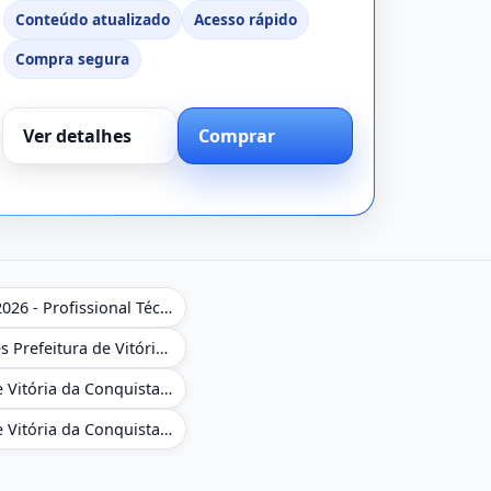
Conteúdo atualizado
Acesso rápido
Compra segura
Ver detalhes
Comprar
Apostila NAV Brasil 2026 - Profissional Técnico de Navegação Aérea - Operador de Torre de Controle
Caderno de Questões Prefeitura de Vitória da Conquista em PDF - BA - Conhecimentos Gerais - 450 Questões Gabaritadas
Combo Prefeitura de Vitória da Conquista - BA 2026 - Monitor Escolar (Suporte às Crianças com Deficiência)
Combo Prefeitura de Vitória da Conquista - BA 2026 - Pedagogo - Zona Urbana e/ou Rural