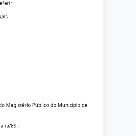
eferir;
jar.
 do Magistério Público do Município de
iana/ES ;