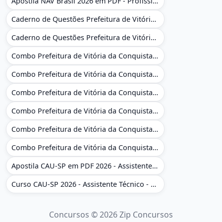
Apostila NAV Brasil 2026 em PDF - Profissional Técnico de Navegação Aérea - Operador de Torre de Controle
Caderno de Questões Prefeitura de Vitória da Conquista - BA - Conhecimentos Gerais - 450 Questões Gabaritadas
Caderno de Questões Prefeitura de Vitória da Conquista em PDF - BA - Conhecimentos Gerais - 450 Questões Gabaritadas
Combo Prefeitura de Vitória da Conquista - BA 2026 - Monitor Escolar (Educação Infantil e Cobertura das AC'S)
Combo Prefeitura de Vitória da Conquista - BA 2026 - Monitor Escolar (Educação Infantil e Cobertura das AC'S)
Combo Prefeitura de Vitória da Conquista - BA 2026 - Monitor Escolar (Suporte às Crianças com Deficiência)
Combo Prefeitura de Vitória da Conquista - BA 2026 - Monitor Escolar (Suporte às Crianças com Deficiência)
Combo Prefeitura de Vitória da Conquista - BA 2026 - Pedagogo - Zona Urbana e/ou Rural
Combo Prefeitura de Vitória da Conquista - BA 2026 - Pedagogo - Zona Urbana e/ou Rural
Apostila CAU-SP em PDF 2026 - Assistente Técnico - Administrativo
Curso CAU-SP 2026 - Assistente Técnico - Administrativo e Administrativo Regional
Concursos © 2026 Zip Concursos