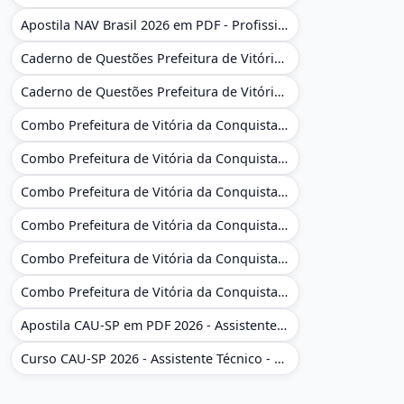
Apostila NAV Brasil 2026 em PDF - Profissional Técnico de Navegação Aérea - Operador de Torre de Controle
Caderno de Questões Prefeitura de Vitória da Conquista - BA - Conhecimentos Gerais - 450 Questões Gabaritadas
Caderno de Questões Prefeitura de Vitória da Conquista em PDF - BA - Conhecimentos Gerais - 450 Questões Gabaritadas
Combo Prefeitura de Vitória da Conquista - BA 2026 - Monitor Escolar (Educação Infantil e Cobertura das AC'S)
Combo Prefeitura de Vitória da Conquista - BA 2026 - Monitor Escolar (Educação Infantil e Cobertura das AC'S)
Combo Prefeitura de Vitória da Conquista - BA 2026 - Monitor Escolar (Suporte às Crianças com Deficiência)
Combo Prefeitura de Vitória da Conquista - BA 2026 - Monitor Escolar (Suporte às Crianças com Deficiência)
Combo Prefeitura de Vitória da Conquista - BA 2026 - Pedagogo - Zona Urbana e/ou Rural
Combo Prefeitura de Vitória da Conquista - BA 2026 - Pedagogo - Zona Urbana e/ou Rural
Apostila CAU-SP em PDF 2026 - Assistente Técnico - Administrativo
Curso CAU-SP 2026 - Assistente Técnico - Administrativo e Administrativo Regional